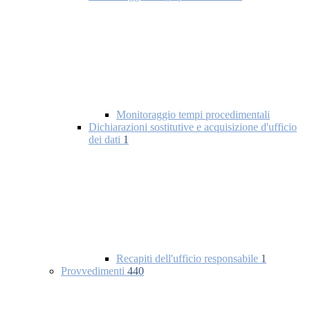
Monitoraggio tempi procedimentali
Dichiarazioni sostitutive e acquisizione d'ufficio
dei dati
1
Recapiti dell'ufficio responsabile
1
Provvedimenti
440