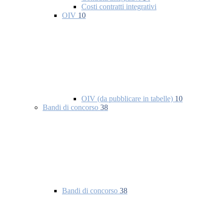
Costi contratti integrativi
OIV
10
OIV (da pubblicare in tabelle)
10
Bandi di concorso
38
Bandi di concorso
38