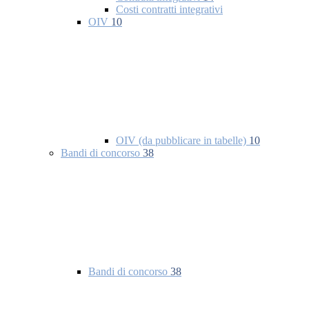
Costi contratti integrativi
OIV
10
OIV (da pubblicare in tabelle)
10
Bandi di concorso
38
Bandi di concorso
38