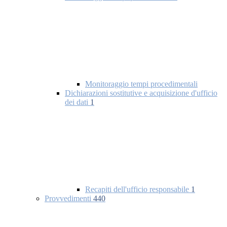
Monitoraggio tempi procedimentali
Dichiarazioni sostitutive e acquisizione d'ufficio
dei dati
1
Recapiti dell'ufficio responsabile
1
Provvedimenti
440