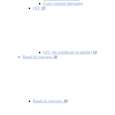
Costi contratti integrativi
OIV
10
OIV (da pubblicare in tabelle)
10
Bandi di concorso
38
Bandi di concorso
38