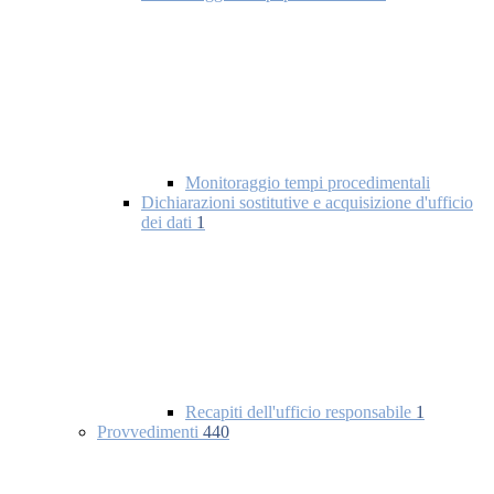
Monitoraggio tempi procedimentali
Dichiarazioni sostitutive e acquisizione d'ufficio
dei dati
1
Recapiti dell'ufficio responsabile
1
Provvedimenti
440