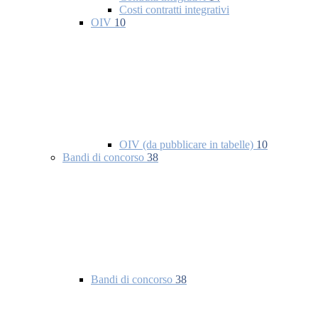
Costi contratti integrativi
OIV
10
OIV (da pubblicare in tabelle)
10
Bandi di concorso
38
Bandi di concorso
38