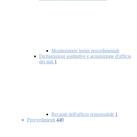
Monitoraggio tempi procedimentali
Dichiarazioni sostitutive e acquisizione d'ufficio
dei dati
1
Recapiti dell'ufficio responsabile
1
Provvedimenti
440