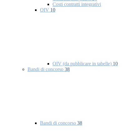
Costi contratti integrativi
OIV
10
OIV (da pubblicare in tabelle)
10
Bandi di concorso
38
Bandi di concorso
38