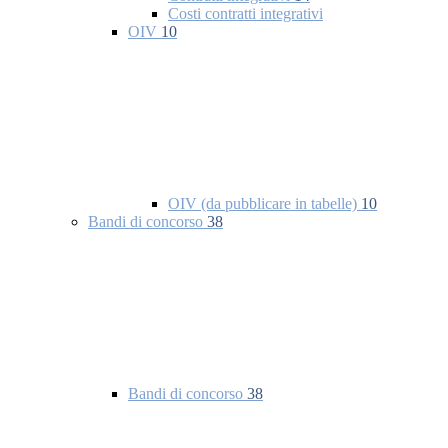
Costi contratti integrativi
OIV
10
OIV (da pubblicare in tabelle)
10
Bandi di concorso
38
Bandi di concorso
38