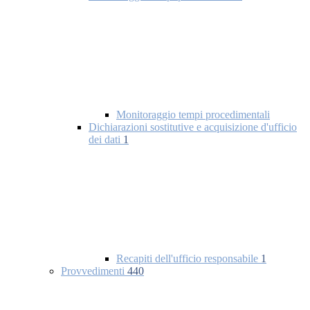
Monitoraggio tempi procedimentali
Dichiarazioni sostitutive e acquisizione d'ufficio
dei dati
1
Recapiti dell'ufficio responsabile
1
Provvedimenti
440