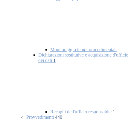
Monitoraggio tempi procedimentali
Dichiarazioni sostitutive e acquisizione d'ufficio
dei dati
1
Recapiti dell'ufficio responsabile
1
Provvedimenti
440