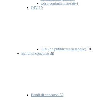
Costi contratti integrativi
OIV
10
OIV (da pubblicare in tabelle)
10
Bandi di concorso
38
Bandi di concorso
38