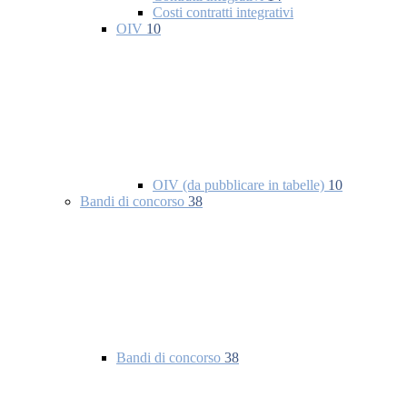
Costi contratti integrativi
OIV
10
OIV (da pubblicare in tabelle)
10
Bandi di concorso
38
Bandi di concorso
38