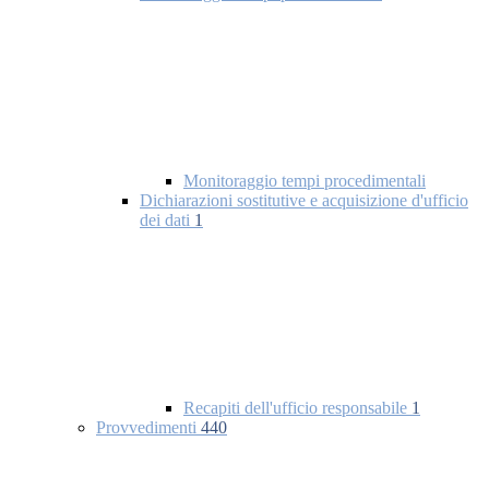
Monitoraggio tempi procedimentali
Dichiarazioni sostitutive e acquisizione d'ufficio
dei dati
1
Recapiti dell'ufficio responsabile
1
Provvedimenti
440