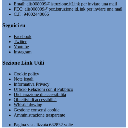
Email:
alis008009@istruzione.it
Link per inviare una mail
PEC:
alis008009@pec.istruzione.it
Link per inviare una mail
C.F.: 94002440066
Seguici su
Facebook
Twitter
Youtube
Instagram
Sezione Link Utili
Cookie policy
Note legali
Informativa Privacy
Ufficio Relazioni con il Pubblico
Dichiarazione di accessibilità
Obiettivi di accessibilità
Whistleblowing
Gestione consensi cookie
Amministrazione trasparente
Pagina visualizzata
682832
volte