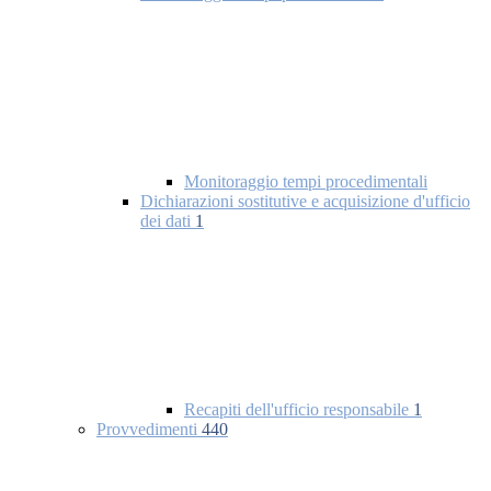
Monitoraggio tempi procedimentali
Dichiarazioni sostitutive e acquisizione d'ufficio
dei dati
1
Recapiti dell'ufficio responsabile
1
Provvedimenti
440