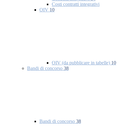
Costi contratti integrativi
OIV
10
OIV (da pubblicare in tabelle)
10
Bandi di concorso
38
Bandi di concorso
38