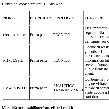
Elenco dei cookie presenti sul Sito web
NOME
PROPRIETÀ
TIPOLOGIA
FUNZIONE
Flag impostato 
seguito della
cookies_consent
Prima parte
TECNICO
chiusura/accett
del banner sui 
Cookie di sessi
garantisce la
persistenza dell
PHPSESSID
Prima parte
TECNICO
informazioni la
server a fronte 
nuove richieste 
client.
Contiene flag pe
pagine visitate,
ANALITICO
PVW_VISITE
Prima parte
evitare di conta
ANONIMIZZATO
visite doppie a l
statistico
Modalità per disabilitare/cancellare i cookie