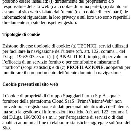
possono essere installati: (i) direttamente dal proprietario e/o
responsabile del sito web (c.d. cookie di prima parte); (ii) da titolari
estranei al sito web visitato dall’utente (c.d. cookie di terze parti); le
informazioni riguardanti la loro privacy e sul loro uso sono reperibili
direttamente sui siti dei rispettivi gestori.
Tipologie di cookie
Esistono diverse tipologie di cookie: (a) TECNICI, servizi utilizzati
per facilitare la navigazione dell’utente (cfr. art. 122, comma 1 del
D.Lgs. 196/2003 e s.m.i.); (b)
ANALITICI
, impiegati per valutare
l’efficacia di un servizio fornito o per contribuire a misurarne il
“traffico” (scopi statistici); e di (c)
PROFILAZIONE
, adoperati per
monitorare il comportamento dell’utente durante la navigazione.
Cookie presenti sul sito web
I Cookie di proprietà di Gruppo Spaggiari Parma S.p.A., quale
fornitore della piattaforma Cloud SaaS “PrimaVisioneWeb” non
prevedono la registrazione di dati personali identificativi dell’utente,
ma solo la gestione di informazioni tecniche (cfr. art. 122, comma 1
del D.Lgs. 196/2003 e s.m.i.) per l’erogazione di servizi o di dati
analitici anonimi al fine di elaborare statistiche aggregate sull’uso del
Sito.