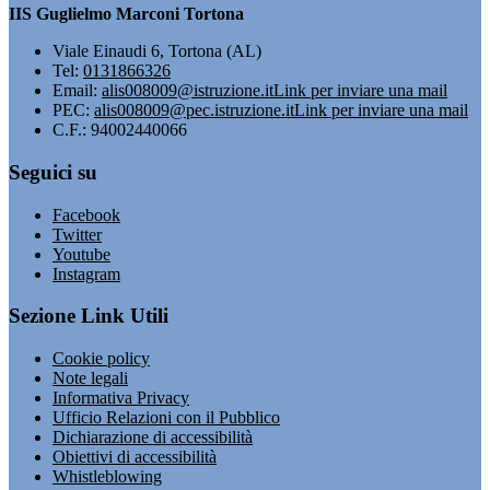
IIS Guglielmo Marconi Tortona
Viale Einaudi 6, Tortona (AL)
Tel:
0131866326
Email:
alis008009@istruzione.it
Link per inviare una mail
PEC:
alis008009@pec.istruzione.it
Link per inviare una mail
C.F.: 94002440066
Seguici su
Facebook
Twitter
Youtube
Instagram
Sezione Link Utili
Cookie policy
Note legali
Informativa Privacy
Ufficio Relazioni con il Pubblico
Dichiarazione di accessibilità
Obiettivi di accessibilità
Whistleblowing