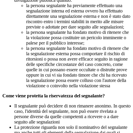
divulgazione pubblica quando:
la persona segnalante ha previamente effettuato una
segnalazione interna ed esterna ovvero ha effettuato
direttamente una segnalazione esterna e non è stato dato
riscontro entro i termini stabiliti in merito alle misure
previste o adottate per dare seguito alle segnalazioni;
la persona segnalante ha fondato motivo di ritenere che
la violazione possa costituire un pericolo imminente o
palese per il pubblico interesse;
la persona segnalante ha fondato motivo di ritenere che
la segnalazione esterna possa comportare il rischio di
ritorsioni o possa non avere efficace seguito in ragione
delle specifiche circostanze del caso concreto, come
quelle in cui possano essere occultate o distrutte prove
oppure in cui vi sia fondato timore che chi ha ricevuto
la segnalazione possa essere colluso con l'autore della
violazione o coinvolto nella violazione stessa
Come viene protetta la riservatezza del segnalante?
Il segnalante può decidere di non rimanere anonimo. In questo
caso, l'identità del segnalante, non può essere rivelata a
persone diverse da quelle competenti a ricevere o a dare
seguito alle segnalazioni
La protezione riguarda non solo il nominativo del segnalante
ma anche tutti gli elementi della segnalazione dai quali si