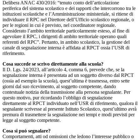
Delibera ANAC 430/2016: “tenuto conto dell’articolazione
periferica del sistema scolastico e dei rapporti che intercorrono tra le
istituzioni scolastiche e l’Amministrazione ministeriale, si ritiene di
individuare il RPC nel Direttore dell’Ufficio scolastico regionale, o
per le regioni in cui è previsto, nel coordinatore regionale.
Considerato l’ambito territoriale particolarmente esteso, al fine di
agevolare il RPC, i dirigenti di ambito territoriale operano quali
referenti del RPC”. Pertanto, in ambito scolastico, la gestione del
canale di segnalazione interna è affidata al RPCT ossia l’USR di
riferimento.
Cosa succede se scrivo direttamente alla scuola?
Il D. Lgs. 24/2023, all’articolo 4, comma 6, prevede che, se la
segnalazione interna è presentata ad un soggetto diverso dal RPCT
(ossia ad esempio la scuola), quest’ultima è trasmessa, entro sette
giorni dal suo ricevimento, al soggetto competente, dando
contestuale notizia della trasmissione alla persona segnalante. Per
questo motivo, pur ricordando l’obbligo di segnalazione
direttamente al RPCT individuato nell’USR di riferimento, qualora il
segnalante scrivesse al presente Istituto Scolastico, quest’ultimo avrà
premura di trasmettere la segnalazione nei tempi e modi previsti per
legge al soggetto competente.
Cosa si può segnalare?
Comportamenti, atti od omissioni che ledono l’interesse pubblico o