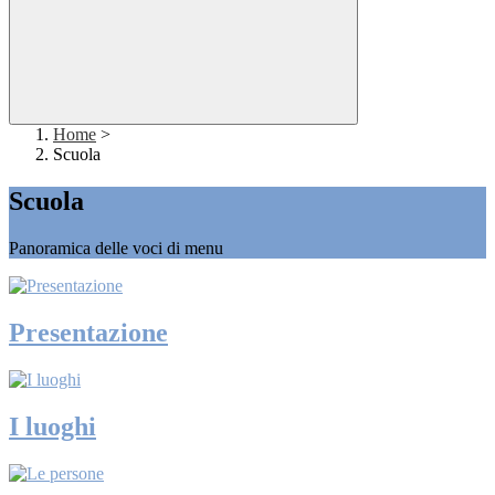
Home
>
Scuola
Scuola
Panoramica delle voci di menu
Presentazione
I luoghi