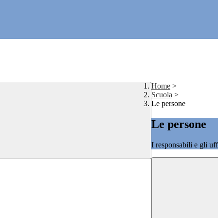
Home
>
Scuola
>
Le persone
Le persone
I responsabili e gli uf