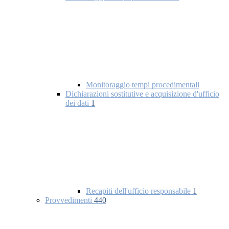
Monitoraggio tempi procedimentali
Dichiarazioni sostitutive e acquisizione d'ufficio
dei dati
1
Recapiti dell'ufficio responsabile
1
Provvedimenti
440