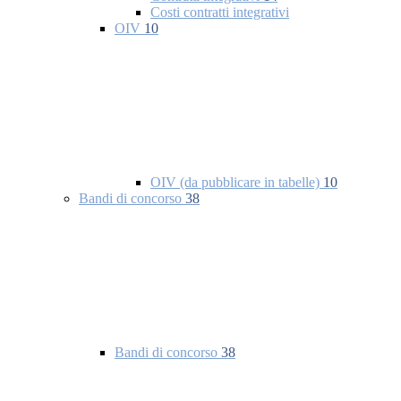
Costi contratti integrativi
OIV
10
OIV (da pubblicare in tabelle)
10
Bandi di concorso
38
Bandi di concorso
38