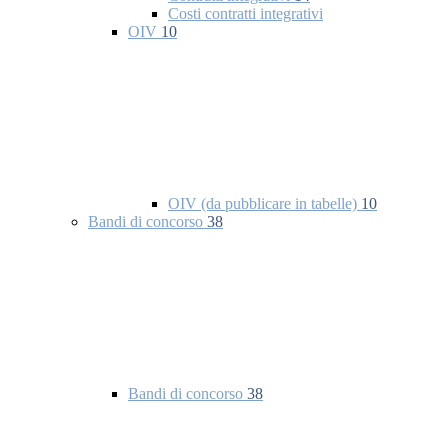
Costi contratti integrativi
OIV
10
OIV (da pubblicare in tabelle)
10
Bandi di concorso
38
Bandi di concorso
38