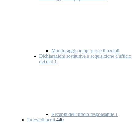
Monitoraggio tempi procedimentali
Dichiarazioni sostitutive e acquisizione d'ufficio
dei dati
1
Recapiti dell'ufficio responsabile
1
Provvedimenti
440