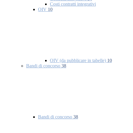
Costi contratti integrativi
OIV
10
OIV (da pubblicare in tabelle)
10
Bandi di concorso
38
Bandi di concorso
38