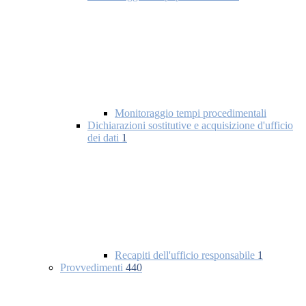
Monitoraggio tempi procedimentali
Dichiarazioni sostitutive e acquisizione d'ufficio
dei dati
1
Recapiti dell'ufficio responsabile
1
Provvedimenti
440