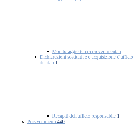
Monitoraggio tempi procedimentali
Dichiarazioni sostitutive e acquisizione d'ufficio
dei dati
1
Recapiti dell'ufficio responsabile
1
Provvedimenti
440