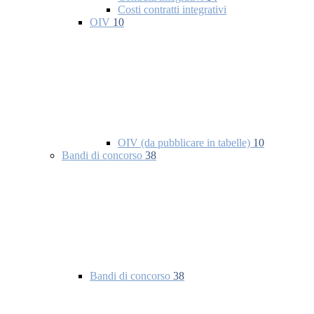
Costi contratti integrativi
OIV
10
OIV (da pubblicare in tabelle)
10
Bandi di concorso
38
Bandi di concorso
38