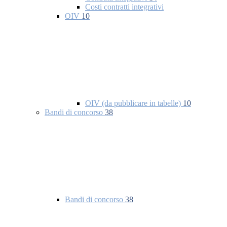
Costi contratti integrativi
OIV
10
OIV (da pubblicare in tabelle)
10
Bandi di concorso
38
Bandi di concorso
38