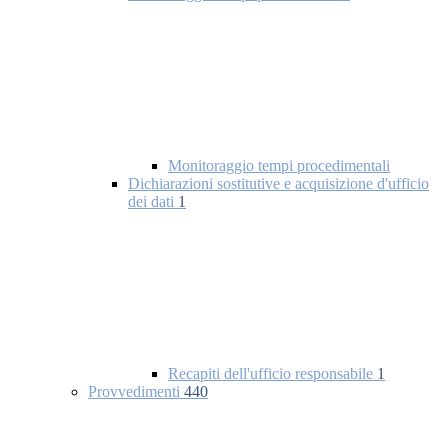
Monitoraggio tempi procedimentali
Dichiarazioni sostitutive e acquisizione d'ufficio
dei dati
1
Recapiti dell'ufficio responsabile
1
Provvedimenti
440