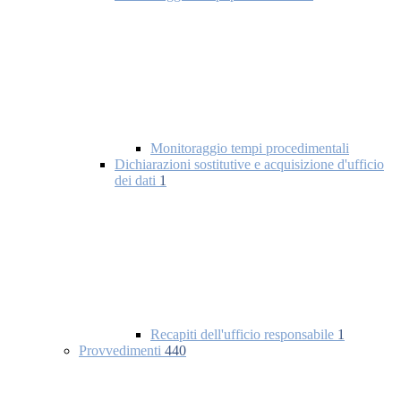
Monitoraggio tempi procedimentali
Dichiarazioni sostitutive e acquisizione d'ufficio
dei dati
1
Recapiti dell'ufficio responsabile
1
Provvedimenti
440