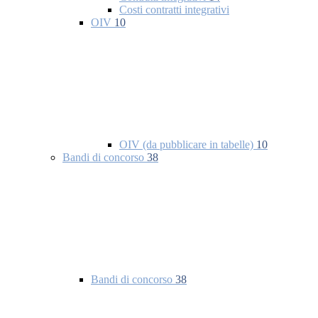
Costi contratti integrativi
OIV
10
OIV (da pubblicare in tabelle)
10
Bandi di concorso
38
Bandi di concorso
38