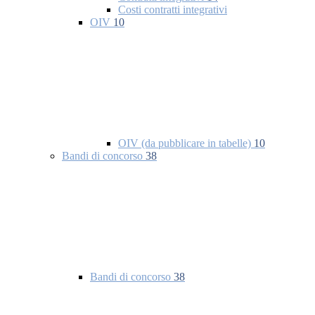
Costi contratti integrativi
OIV
10
OIV (da pubblicare in tabelle)
10
Bandi di concorso
38
Bandi di concorso
38