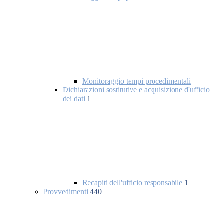
Monitoraggio tempi procedimentali
Dichiarazioni sostitutive e acquisizione d'ufficio
dei dati
1
Recapiti dell'ufficio responsabile
1
Provvedimenti
440