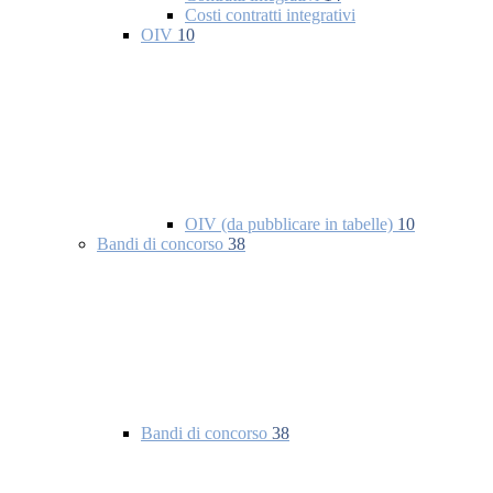
Costi contratti integrativi
OIV
10
OIV (da pubblicare in tabelle)
10
Bandi di concorso
38
Bandi di concorso
38