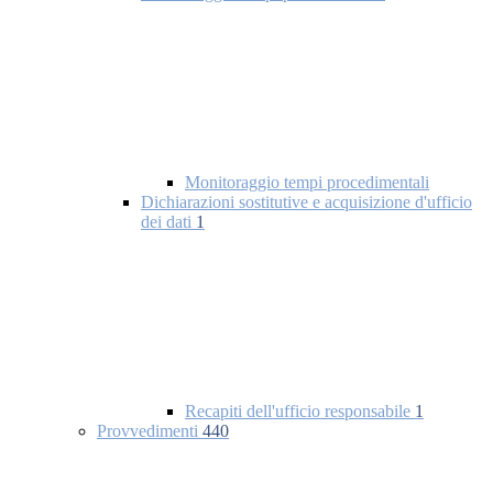
Monitoraggio tempi procedimentali
Dichiarazioni sostitutive e acquisizione d'ufficio
dei dati
1
Recapiti dell'ufficio responsabile
1
Provvedimenti
440