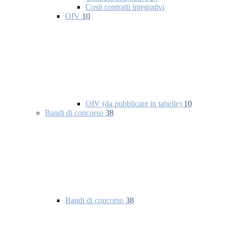
Costi contratti integrativi
OIV
10
OIV (da pubblicare in tabelle)
10
Bandi di concorso
38
Bandi di concorso
38