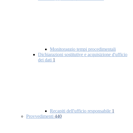
Monitoraggio tempi procedimentali
Dichiarazioni sostitutive e acquisizione d'ufficio
dei dati
1
Recapiti dell'ufficio responsabile
1
Provvedimenti
440