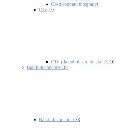
Costi contratti integrativi
OIV
10
OIV (da pubblicare in tabelle)
10
Bandi di concorso
38
Bandi di concorso
38