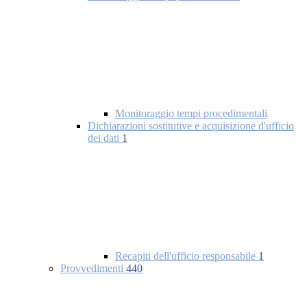
Monitoraggio tempi procedimentali
Dichiarazioni sostitutive e acquisizione d'ufficio
dei dati
1
Recapiti dell'ufficio responsabile
1
Provvedimenti
440