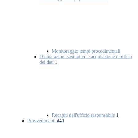
Monitoraggio tempi procedimentali
Dichiarazioni sostitutive e acquisizione d'ufficio
dei dati
1
Recapiti dell'ufficio responsabile
1
Provvedimenti
440