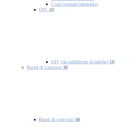
Costi contratti integrativi
OIV
10
OIV (da pubblicare in tabelle)
10
Bandi di concorso
38
Bandi di concorso
38