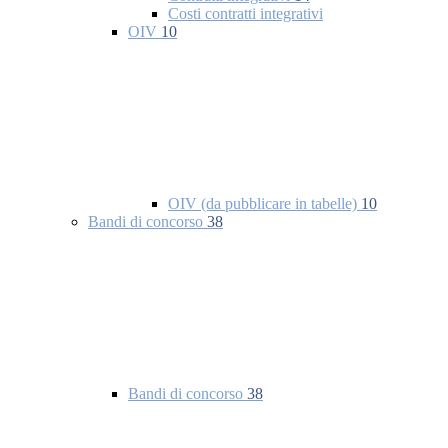
Costi contratti integrativi
OIV
10
OIV (da pubblicare in tabelle)
10
Bandi di concorso
38
Bandi di concorso
38