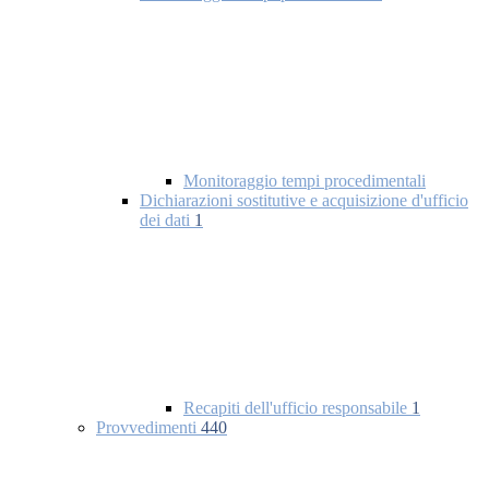
Monitoraggio tempi procedimentali
Dichiarazioni sostitutive e acquisizione d'ufficio
dei dati
1
Recapiti dell'ufficio responsabile
1
Provvedimenti
440