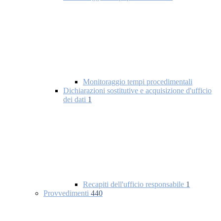
Monitoraggio tempi procedimentali
Dichiarazioni sostitutive e acquisizione d'ufficio
dei dati
1
Recapiti dell'ufficio responsabile
1
Provvedimenti
440