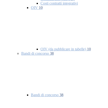
Costi contratti integrativi
OIV
10
OIV (da pubblicare in tabelle)
10
Bandi di concorso
38
Bandi di concorso
38