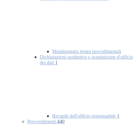
Monitoraggio tempi procedimentali
Dichiarazioni sostitutive e acquisizione d'ufficio
dei dati
1
Recapiti dell'ufficio responsabile
1
Provvedimenti
440