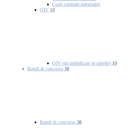
Costi contratti integrativi
OIV
10
OIV (da pubblicare in tabelle)
10
Bandi di concorso
38
Bandi di concorso
38