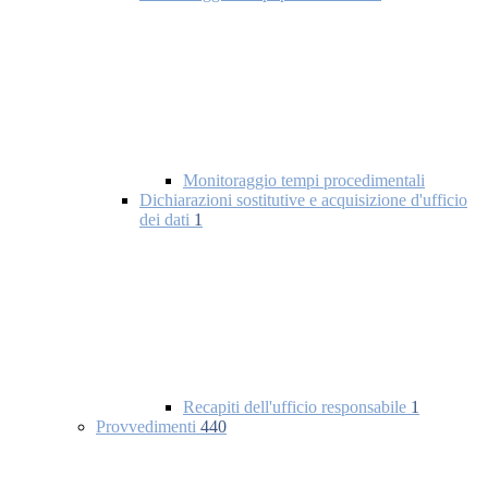
Monitoraggio tempi procedimentali
Dichiarazioni sostitutive e acquisizione d'ufficio
dei dati
1
Recapiti dell'ufficio responsabile
1
Provvedimenti
440