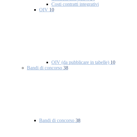
Costi contratti integrativi
OIV
10
OIV (da pubblicare in tabelle)
10
Bandi di concorso
38
Bandi di concorso
38