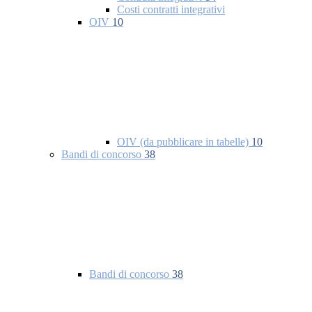
Costi contratti integrativi
OIV
10
OIV (da pubblicare in tabelle)
10
Bandi di concorso
38
Bandi di concorso
38