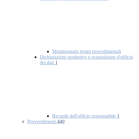
Monitoraggio tempi procedimentali
Dichiarazioni sostitutive e acquisizione d'ufficio
dei dati
1
Recapiti dell'ufficio responsabile
1
Provvedimenti
440