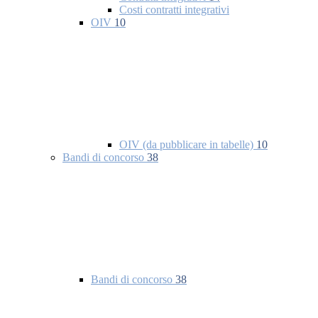
Costi contratti integrativi
OIV
10
OIV (da pubblicare in tabelle)
10
Bandi di concorso
38
Bandi di concorso
38