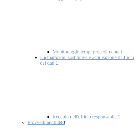
Monitoraggio tempi procedimentali
Dichiarazioni sostitutive e acquisizione d'ufficio
dei dati
1
Recapiti dell'ufficio responsabile
1
Provvedimenti
440