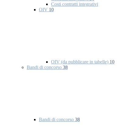
Costi contratti integrativi
OIV
10
OIV (da pubblicare in tabelle)
10
Bandi di concorso
38
Bandi di concorso
38