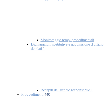
Monitoraggio tempi procedimentali
Dichiarazioni sostitutive e acquisizione d'ufficio
dei dati
1
Recapiti dell'ufficio responsabile
1
Provvedimenti
440