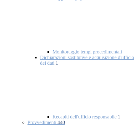
Monitoraggio tempi procedimentali
Dichiarazioni sostitutive e acquisizione d'ufficio
dei dati
1
Recapiti dell'ufficio responsabile
1
Provvedimenti
440