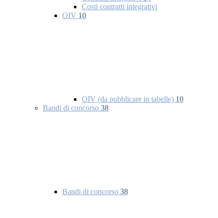
Costi contratti integrativi
OIV
10
OIV (da pubblicare in tabelle)
10
Bandi di concorso
38
Bandi di concorso
38