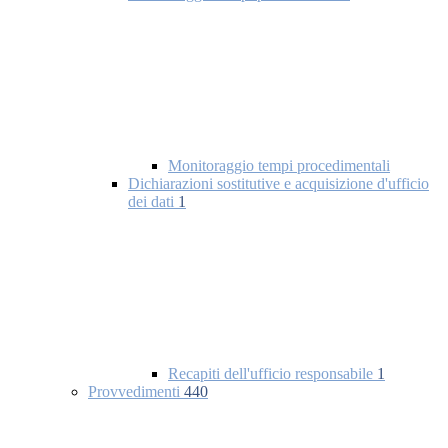
Monitoraggio tempi procedimentali
Dichiarazioni sostitutive e acquisizione d'ufficio
dei dati
1
Recapiti dell'ufficio responsabile
1
Provvedimenti
440