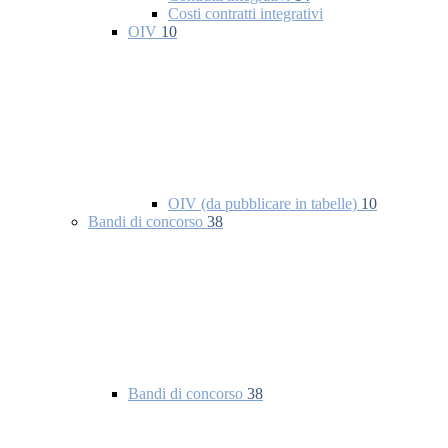
Costi contratti integrativi
OIV
10
OIV (da pubblicare in tabelle)
10
Bandi di concorso
38
Bandi di concorso
38