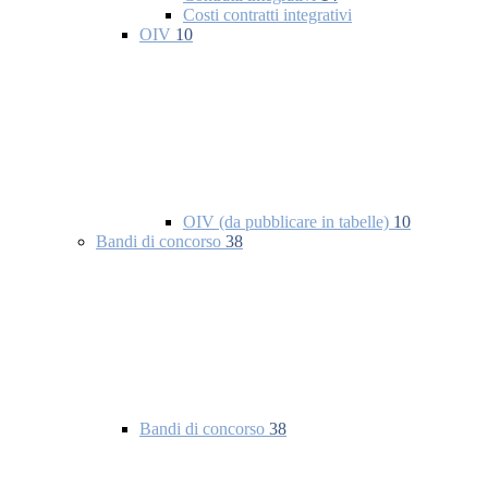
Costi contratti integrativi
OIV
10
OIV (da pubblicare in tabelle)
10
Bandi di concorso
38
Bandi di concorso
38