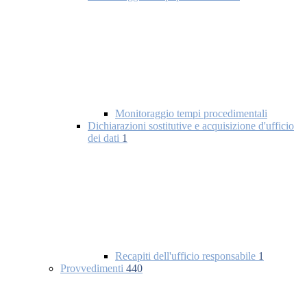
Monitoraggio tempi procedimentali
Dichiarazioni sostitutive e acquisizione d'ufficio
dei dati
1
Recapiti dell'ufficio responsabile
1
Provvedimenti
440