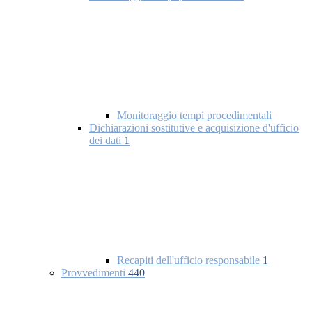
Monitoraggio tempi procedimentali
Dichiarazioni sostitutive e acquisizione d'ufficio
dei dati
1
Recapiti dell'ufficio responsabile
1
Provvedimenti
440