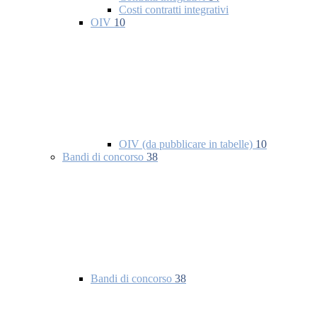
Costi contratti integrativi
OIV
10
OIV (da pubblicare in tabelle)
10
Bandi di concorso
38
Bandi di concorso
38