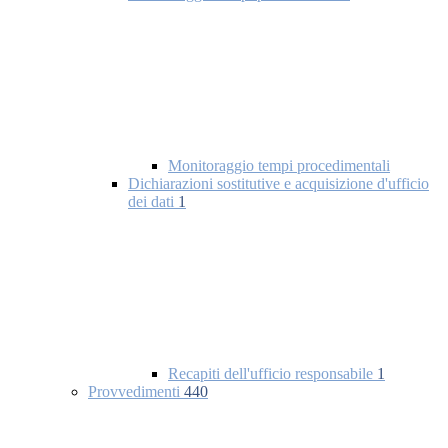
Monitoraggio tempi procedimentali
Dichiarazioni sostitutive e acquisizione d'ufficio
dei dati
1
Recapiti dell'ufficio responsabile
1
Provvedimenti
440