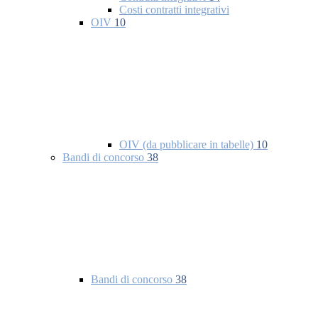
Costi contratti integrativi
OIV
10
OIV (da pubblicare in tabelle)
10
Bandi di concorso
38
Bandi di concorso
38