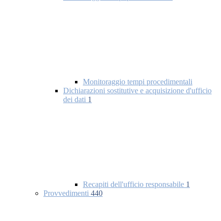
Monitoraggio tempi procedimentali
Dichiarazioni sostitutive e acquisizione d'ufficio
dei dati
1
Recapiti dell'ufficio responsabile
1
Provvedimenti
440