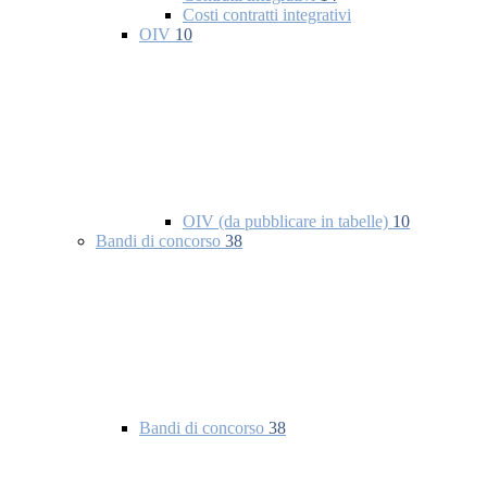
Costi contratti integrativi
OIV
10
OIV (da pubblicare in tabelle)
10
Bandi di concorso
38
Bandi di concorso
38