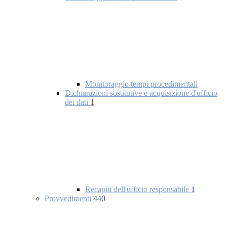
Monitoraggio tempi procedimentali
Dichiarazioni sostitutive e acquisizione d'ufficio
dei dati
1
Recapiti dell'ufficio responsabile
1
Provvedimenti
440