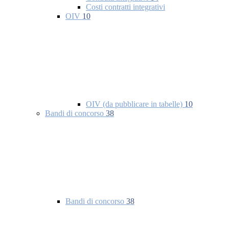
Costi contratti integrativi
OIV
10
OIV (da pubblicare in tabelle)
10
Bandi di concorso
38
Bandi di concorso
38