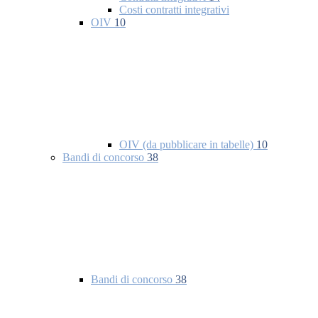
Costi contratti integrativi
OIV
10
OIV (da pubblicare in tabelle)
10
Bandi di concorso
38
Bandi di concorso
38