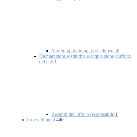
Monitoraggio tempi procedimentali
Dichiarazioni sostitutive e acquisizione d'ufficio
dei dati
1
Recapiti dell'ufficio responsabile
1
Provvedimenti
440