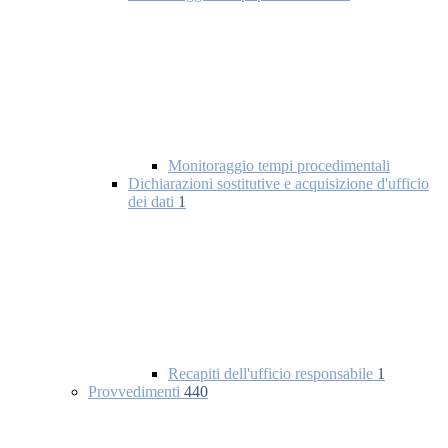
Monitoraggio tempi procedimentali
Dichiarazioni sostitutive e acquisizione d'ufficio
dei dati
1
Recapiti dell'ufficio responsabile
1
Provvedimenti
440