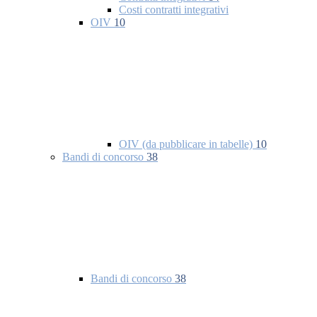
Costi contratti integrativi
OIV
10
OIV (da pubblicare in tabelle)
10
Bandi di concorso
38
Bandi di concorso
38