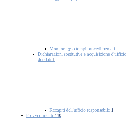
Monitoraggio tempi procedimentali
Dichiarazioni sostitutive e acquisizione d'ufficio
dei dati
1
Recapiti dell'ufficio responsabile
1
Provvedimenti
440