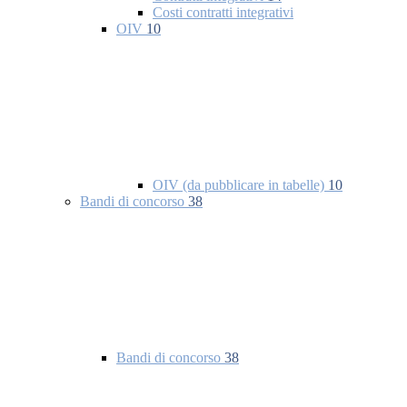
Costi contratti integrativi
OIV
10
OIV (da pubblicare in tabelle)
10
Bandi di concorso
38
Bandi di concorso
38