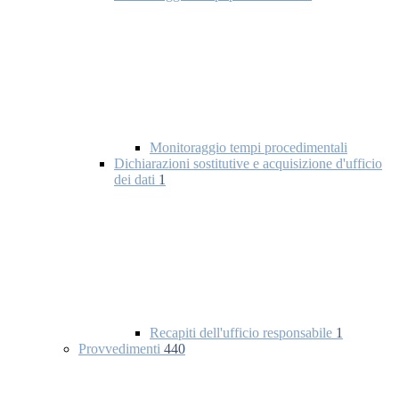
Monitoraggio tempi procedimentali
Dichiarazioni sostitutive e acquisizione d'ufficio
dei dati
1
Recapiti dell'ufficio responsabile
1
Provvedimenti
440