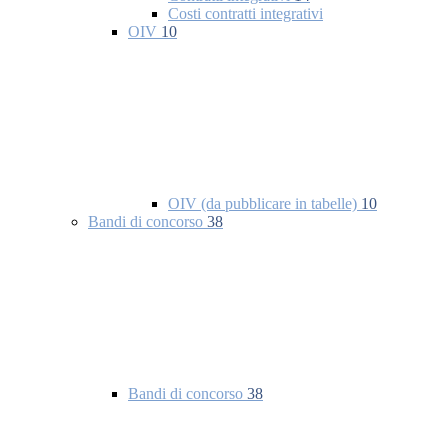
Costi contratti integrativi
OIV
10
OIV (da pubblicare in tabelle)
10
Bandi di concorso
38
Bandi di concorso
38