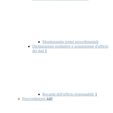
Monitoraggio tempi procedimentali
Dichiarazioni sostitutive e acquisizione d'ufficio
dei dati
1
Recapiti dell'ufficio responsabile
1
Provvedimenti
440