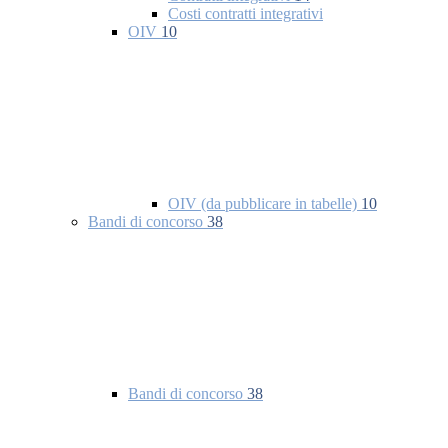
Costi contratti integrativi
OIV
10
OIV (da pubblicare in tabelle)
10
Bandi di concorso
38
Bandi di concorso
38