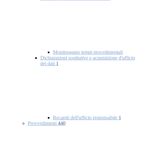
Monitoraggio tempi procedimentali
Dichiarazioni sostitutive e acquisizione d'ufficio
dei dati
1
Recapiti dell'ufficio responsabile
1
Provvedimenti
440