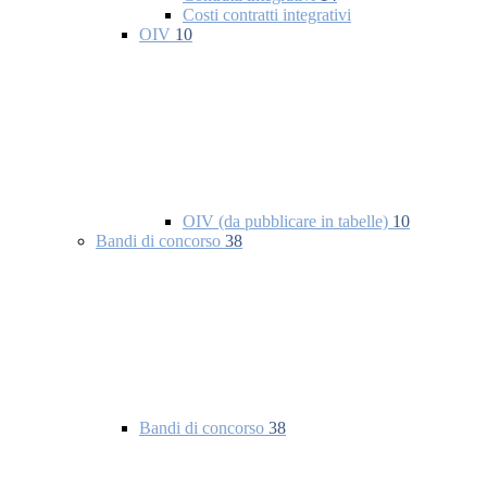
Costi contratti integrativi
OIV
10
OIV (da pubblicare in tabelle)
10
Bandi di concorso
38
Bandi di concorso
38