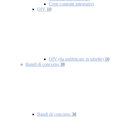
Costi contratti integrativi
OIV
10
OIV (da pubblicare in tabelle)
10
Bandi di concorso
38
Bandi di concorso
38