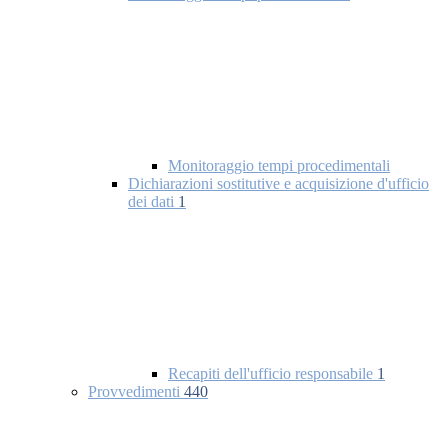
Monitoraggio tempi procedimentali
Dichiarazioni sostitutive e acquisizione d'ufficio
dei dati
1
Recapiti dell'ufficio responsabile
1
Provvedimenti
440