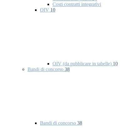
Costi contratti integrativi
OIV
10
OIV (da pubblicare in tabelle)
10
Bandi di concorso
38
Bandi di concorso
38