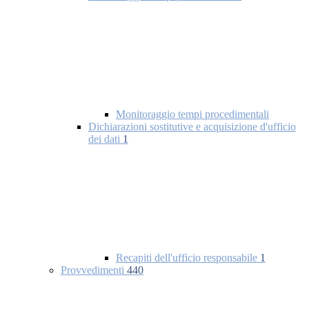
Monitoraggio tempi procedimentali
Dichiarazioni sostitutive e acquisizione d'ufficio
dei dati
1
Recapiti dell'ufficio responsabile
1
Provvedimenti
440