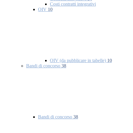
Costi contratti integrativi
OIV
10
OIV (da pubblicare in tabelle)
10
Bandi di concorso
38
Bandi di concorso
38