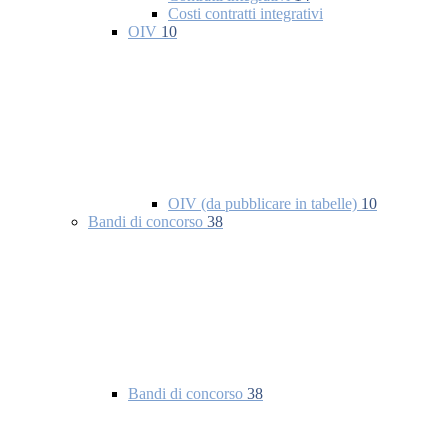
Costi contratti integrativi
OIV
10
OIV (da pubblicare in tabelle)
10
Bandi di concorso
38
Bandi di concorso
38