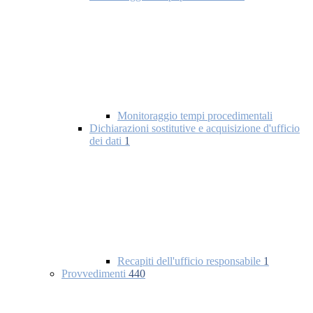
Monitoraggio tempi procedimentali
Dichiarazioni sostitutive e acquisizione d'ufficio
dei dati
1
Recapiti dell'ufficio responsabile
1
Provvedimenti
440